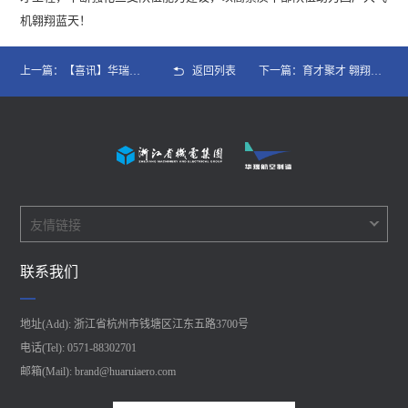
机翱翔蓝天！
上一篇：【喜讯】华瑞公司入选浙江省未来工厂培育企业
返回列表
下一篇：育才聚才 翱翔蓝天 | 华瑞公司培训中心实训基地揭牌仪式顺利举行
友情链接
联系我们
地址(Add): 浙江省杭州市钱塘区江东五路3700号
电话(Tel): 0571-88302701
邮箱(Mail): brand@huaruiaero.com