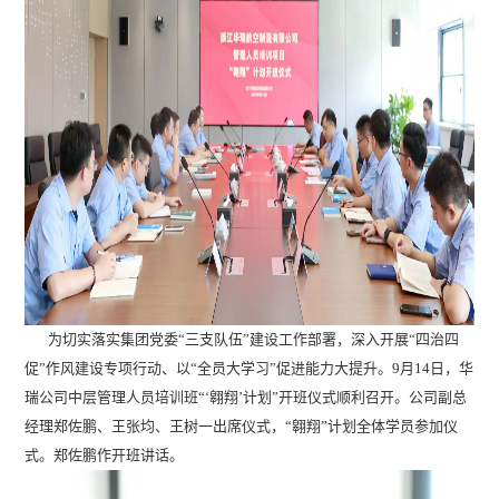
为切实落实集团党委“三支队伍”建设工作部署，深入开展“四治四
促”作风建设专项行动、以“全员大学习”促进能力大提升。9月14日，华
瑞公司中层管理人员培训班“‘翱翔’计划”开班仪式顺利召开。公司副总
经理郑佐鹏、王张均、王树一出席仪式，“翱翔”计划全体学员参加仪
式。郑佐鹏作开班讲话。