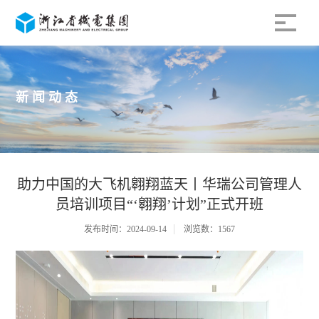
新闻动态
助力中国的大飞机翱翔蓝天丨华瑞公司管理人
员培训项目“‘翱翔’计划”正式开班
发布时间：2024-09-14
浏览数：1567