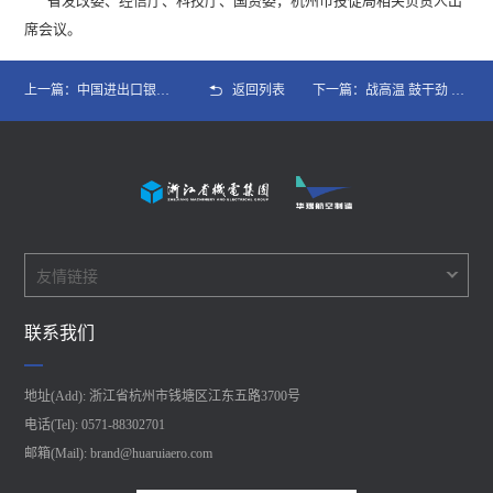
省发改委、经信厅、科技厅、国资委，杭州市投促局相关负责人出
席会议。
上一篇：中国进出口银行调研组赴华瑞公司调研
返回列表
下一篇：战高温 鼓干劲 送清凉|华瑞公司工会开展一线职工高温慰问活动
友情链接
联系我们
地址(Add): 浙江省杭州市钱塘区江东五路3700号
电话(Tel): 0571-88302701
邮箱(Mail): brand@huaruiaero.com